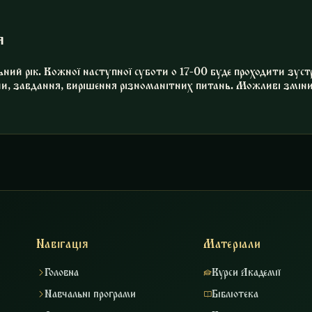
я
ний рік. Кожної наступної суботи о 17-00 буде проходити зустр
и, завдання, вирішення різноманітних питань. Можливі зміни
Навігація
Матеріали
Головна
Курси Академії
Навчальні програми
Бібліотека