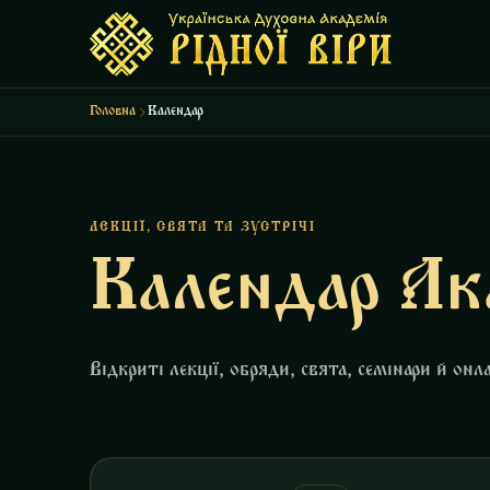
Головна
Календар
ЛЕКЦІЇ, СВЯТА ТА ЗУСТРІЧІ
Календар Ак
Відкриті лекції, обряди, свята, семінари й онл