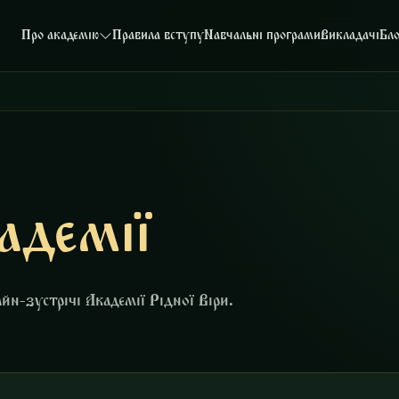
Про академію
Правила вступу
Навчальні програми
Викладачі
Бл
адемії
айн-зустрічі Академії Рідної Віри.