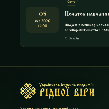
Свято
Початок навчанн
05
вер 2026
Академія починає навчаль
17:00
обговорюватимуться план
Онлайн
Знання, традиція, духовний шлях